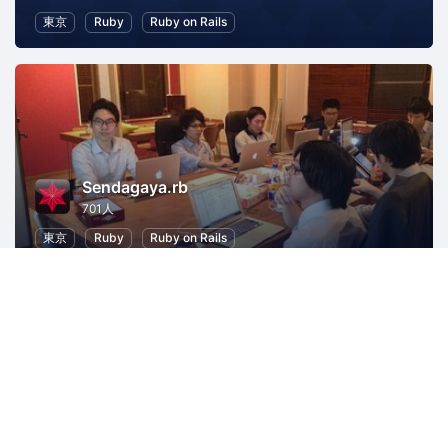
東京
Ruby
Ruby on Rails
Sendagaya.rb
701人
東京
Ruby
Ruby on Rails
Mozilla Japan コミュニティ
1133人