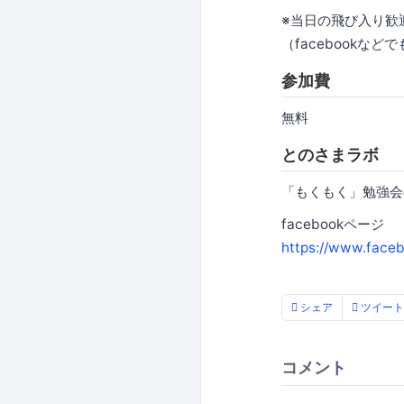
※当日の飛び入り歓
（facebookな
参加費
無料
とのさまラボ
「もくもく」勉強会
facebookページ
https://www.fac
シェア
ツイート
コメント