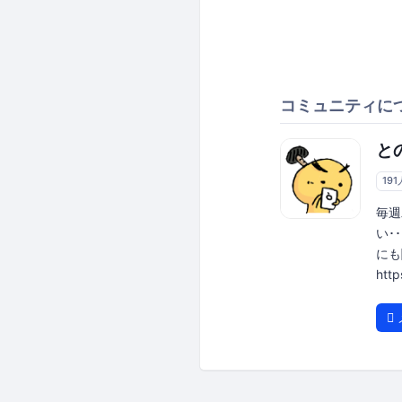
コミュニティに
と
191
毎週
い･
にも
htt